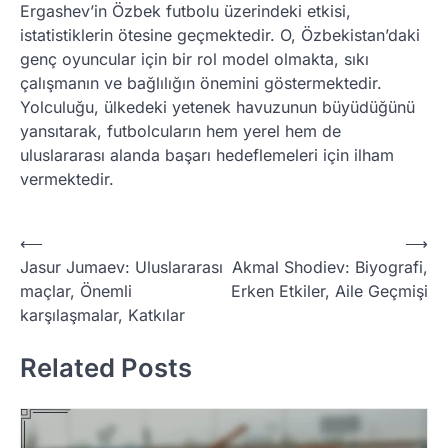
Ergashev’in Özbek futbolu üzerindeki etkisi,
istatistiklerin ötesine geçmektedir. O, Özbekistan’daki
genç oyuncular için bir rol model olmakta, sıkı
çalışmanın ve bağlılığın önemini göstermektedir.
Yolculuğu, ülkedeki yetenek havuzunun büyüdüğünü
yansıtarak, futbolcuların hem yerel hem de
uluslararası alanda başarı hedeflemeleri için ilham
vermektedir.
P
⟵
⟶
Jasur Jumaev: Uluslararası
Akmal Shodiev: Biyografi,
o
maçlar, Önemli
Erken Etkiler, Aile Geçmişi
s
karşılaşmalar, Katkılar
t
Related Posts
n
a
v