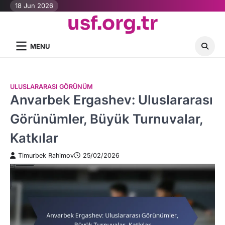
Skip
18 Jun 2026
usf.org.tr
to
content
MENU
ULUSLARARASI GÖRÜNÜM
Anvarbek Ergashev: Uluslararası
Görünümler, Büyük Turnuvalar,
Katkılar
Timurbek Rahimov
25/02/2026