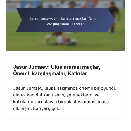
i
g
a
t
i
o
n
Jasur Jumaev: Uluslararası maçlar,
Önemli karşılaşmalar, Katkılar
Jasur Jumaev, ulusal takımında önemli bir oyuncu
olarak kendini kanıtlamış, yeteneklerini ve
katkılarını vurgulayan birçok uluslararası maça
çıkmıştır. Kariyeri, gol…